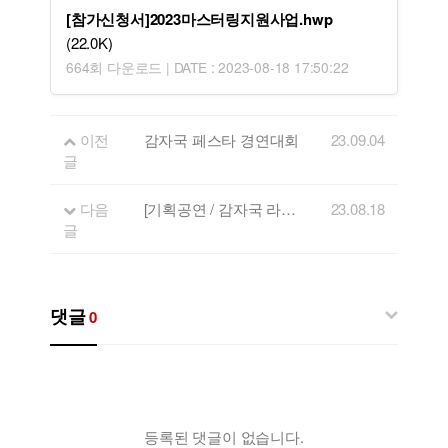
[참가신청서]2023마스터링지원사업.hwp
(22.0K)
664회 다운로드 | DATE : 2023-08-18 17:50:22
이전
감자국 페스타 경연대회
23.09.04
글
다음
[기획공연 / 감자국 라이브] 춘천, 강릉, 원주 공연
23.08.18
글
댓글
0
등록된 댓글이 없습니다.