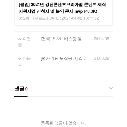
[붙임] 2024년 강원콘텐츠코리아랩 콘텐츠 제작
지원사업 신청서 및 붙임 문서.hwp
(48.0K)
652회 다운로드 | DATE : 2024-04-02 13:41:52
이전
[전국] 제3회 버스킹 월드컵 경연 참가자 모집 참가자 모집 (수상하면 해외로!)
24.04.08
글
다음
[평가위원 모집공고] 2024년 강원음악창작소 프로그램 운영 및 관리 용역 제안서 평가위원(후보자)모집
24.03.29
글
댓글
0
등록된 댓글이 없습니다.