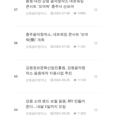
충청·대전·강원 음악창작소 네트워킹
콘서트 ‘모여락’ 충주서 선보여
57
강원음악창작소
2024-07-08
10990
충주음악창작소, 네트워킹 콘서트 '모여
락(樂)' 개최
56
강원음악창작소
2024-07-08
11181
강원정보문화산업진흥원, 강원음악창
작소 음원제작 지원사업 추진
55
강원음악창작소
2024-06-26
11139
강원 소재 밴드·보컬 음원, MV 만들어
준다…내달 2일까지 모집
54
강원음악창작소
2024-06-26
11252