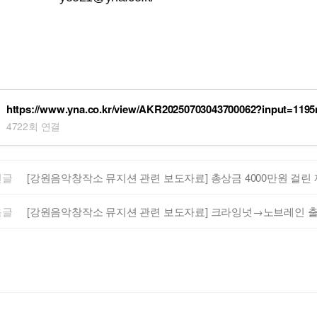
https://www.yna.co.kr/view/AKR20250703043700062?input=119
4722회 연결
전글
[강원음악창작소 뮤지션 관련 보도자료] 총상금 4000만원 걸린
음글
[강원음악창작소 뮤지션 관련 보도자료] 크라잉넛→노브레인 출격.