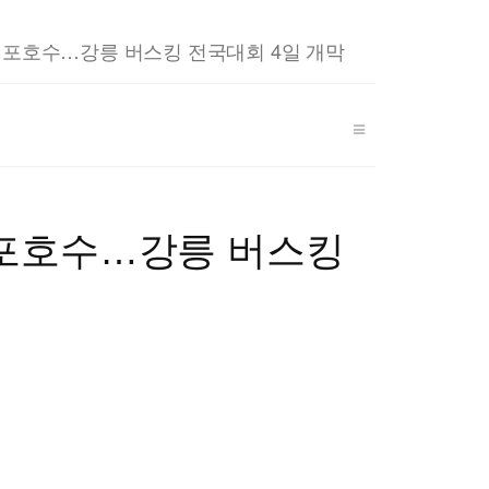
r
y
경포호수…강릉 버스킹 전국대회 4일 개막
경포호수…강릉 버스킹