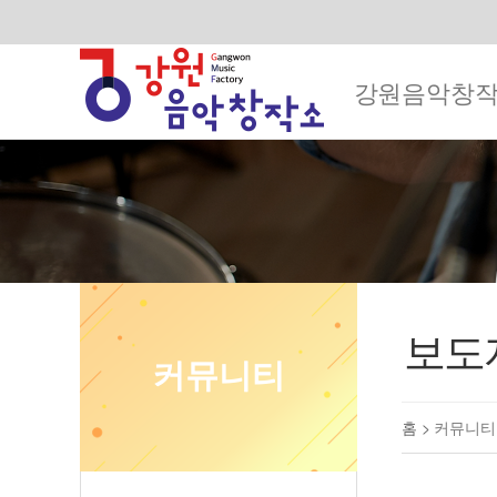
강원음악창
보도
커뮤니티
홈 >
커뮤니