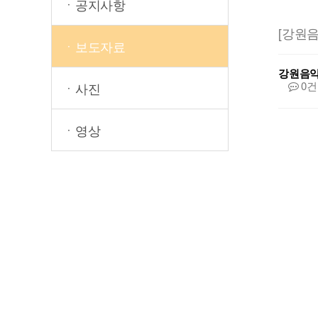
ㆍ공지사항
[강원
ㆍ보도자료
강원음
0건
ㆍ사진
ㆍ영상