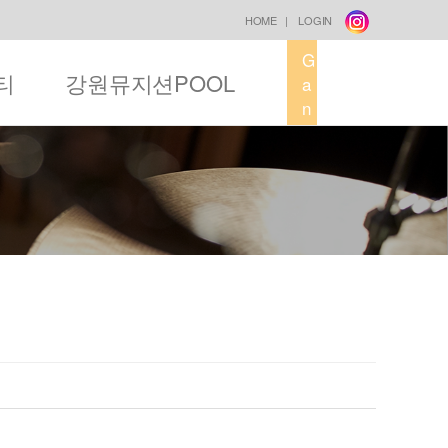
HOME
|
LOGIN
G
티
강원뮤지션POOL
a
n
g
w
o
n
M
u
s
i
c
F
a
c
t
o