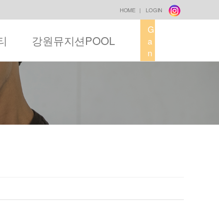
HOME
|
LOGIN
G
티
강원뮤지션POOL
a
n
g
w
o
n
M
u
s
i
c
F
a
c
t
o