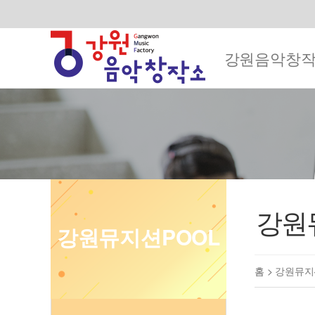
강원음악창
강원
강원뮤지션POOL
홈 >
강원뮤지