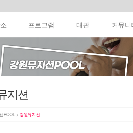
작소
프로그램
대관
커뮤니
뮤지션
션POOL
>
강원뮤지션